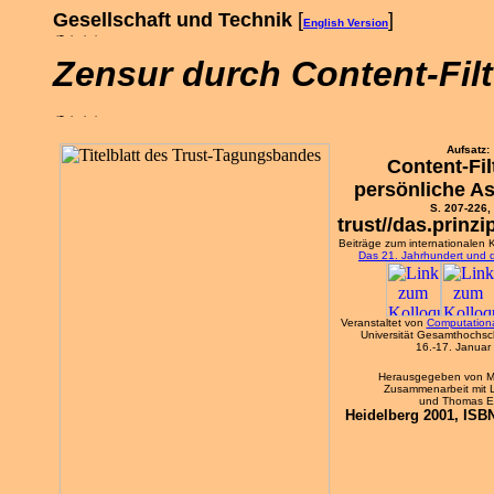
Gesellschaft und Technik
[
]
English Version
Zensur durch Content-Filt
Aufsatz:
Content-Fil
persönliche As
S. 207-226, 
trust//das.prinz
Beiträge zum internationalen K
Das 21. Jahrhundert und 
Veranstaltet von
Computationa
Universität Gesamthochsc
16.-17. Januar
Herausgegeben von Mi
Zusammenarbeit mit 
und Thomas E
Heidelberg 2001, ISBN