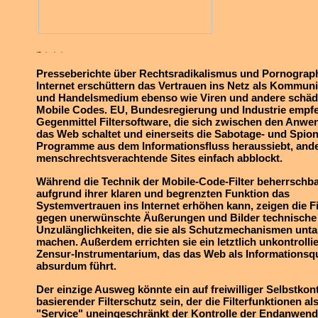
Presseberichte über Rechtsradikalismus und Pornograp
Internet erschüttern das Vertrauen ins Netz als Kommuni
und Handelsmedium ebenso wie Viren und andere schäd
Mobile Codes. EU, Bundesregierung und Industrie empfe
Gegenmittel Filtersoftware, die sich zwischen den Anwe
das Web schaltet und einerseits die Sabotage- und Spio
Programme aus dem Informationsfluss heraussiebt, ande
menschrechtsverachtende Sites einfach abblockt.
Während die Technik der Mobile-Code-Filter beherrschba
aufgrund ihrer klaren und begrenzten Funktion das
Systemvertrauen ins Internet erhöhen kann, zeigen die Fi
gegen unerwünschte Äußerungen und Bilder technische
Unzulänglichkeiten, die sie als Schutzmechanismen unta
machen. Außerdem errichten sie ein letztlich unkontrolli
Zensur-Instrumentarium, das das Web als Informationsqu
absurdum führt.
Der einzige Ausweg könnte ein auf freiwilliger Selbstkont
basierender Filterschutz sein, der die Filterfunktionen al
"Service" uneingeschränkt der Kontrolle der Endanwend